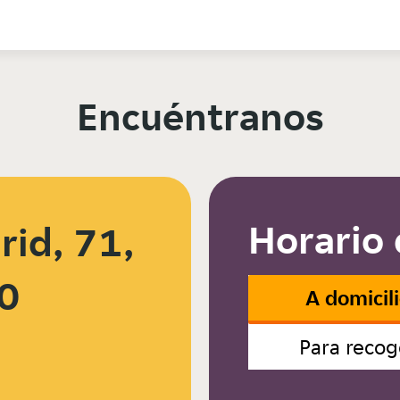
Encuéntranos
Horario 
id, 71,
0
A domicil
Para recog