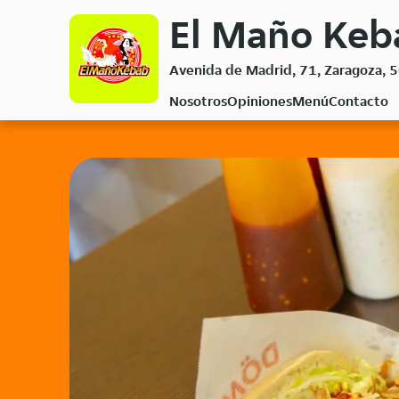
Volver
El Maño Keba
al
menú
Avenida de Madrid, 71, Zaragoza, 
principal
Nosotros
Opiniones
Menú
Contacto