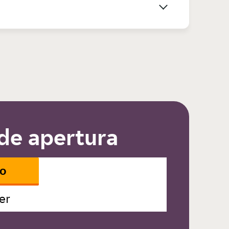
de apertura
io
er