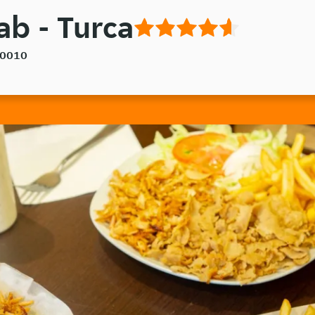
b - Turca
50010